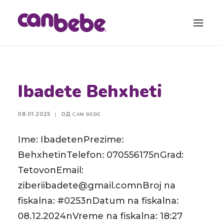
ПРОДУКТИ
Ibadete Behxheti
БЛОГ
КАЛЕНДАР ЗА БРЕМЕНОСТ
08.01.2025
|
ОД
CAN BEBE
ТОРБА ЗА ВО БОЛНИЦА
Ime: IbadetenPrezime:
КОНТАКТ
BehxhetinTelefon: 070556175nGrad:
SEARCH
TetovonEmail:
ziberiibadete@gmail.comnBroj na
fiskalna: #0253nDatum na fiskalna:
08.12.2024nVreme na fiskalna: 18:27