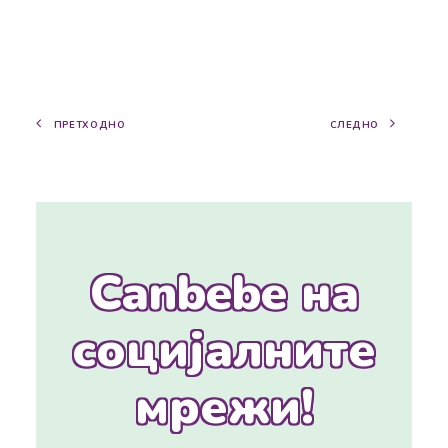
ПРЕТХОДНО
СЛЕДНО
Canbebe на
социјалните
мрежи!