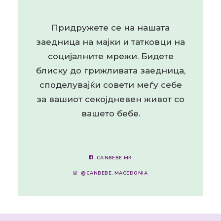
Придружете се на нашата
заедница на мајки и татковци на
социјалните мрежи. Бидете
блиску до грижливата заедница,
споделувајќи совети меѓу себе
за вашиот секојдневен живот со
вашето бебе.
CANBEBE МК
@CANBEBE_MACEDONIA