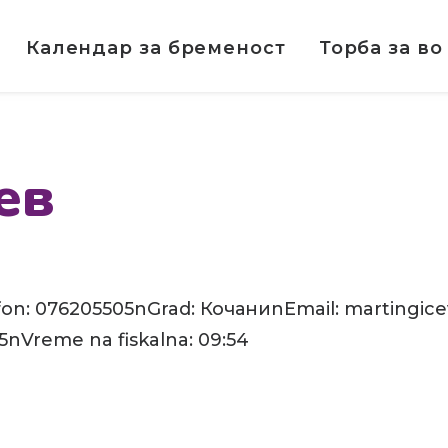
Календар за бременост
Торба за во
ев
n: 076205505nGrad: КочаниnEmail: martingice
5nVreme na fiskalna: 09:54