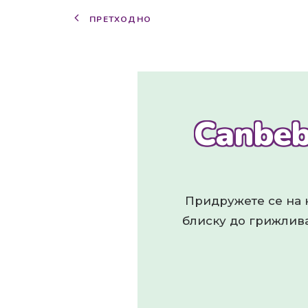
ПРЕТХОДНО
Canbeb
Придружете се на н
блиску до грижлива