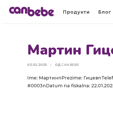
Продукти
Блог
Мартин Гиц
03.02.2025
|
ОД
CAN BEBE
Ime: МартинnPrezime: ГицевnTelefo
#0003nDatum na fiskalna: 22.01.202