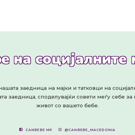
e на социјалните
ашата заедница на мајки и татковци на соција
та заедница, споделувајќи совети меѓу себе за
живот со вашето бебе.
CANBEBE МК
@CANBEBE_MACEDONIA