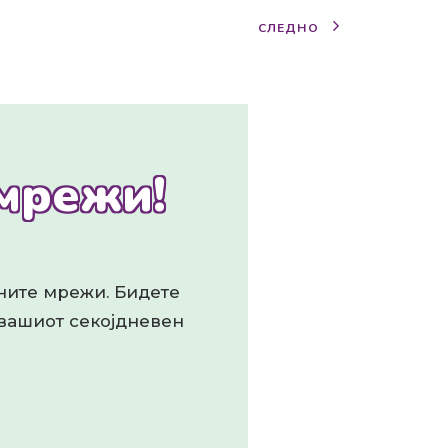
СЛЕДНО
 мрежи!
лните мрежи. Бидете
 вашиот секојдневен