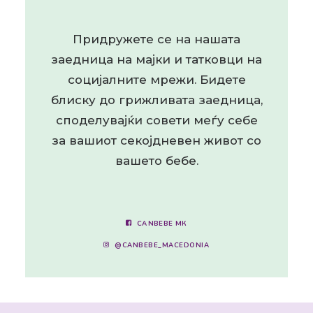
Придружете се на нашата
заедница на мајки и татковци на
социјалните мрежи. Бидете
блиску до грижливата заедница,
споделувајќи совети меѓу себе
за вашиот секојдневен живот со
вашето бебе.
CANBEBE МК
@CANBEBE_MACEDONIA