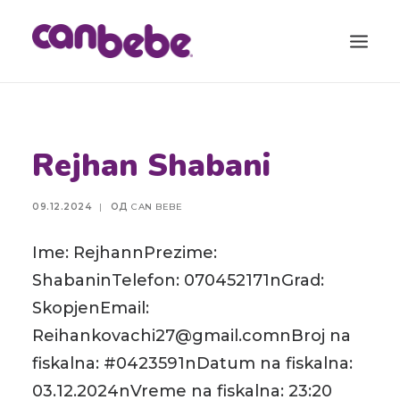
ПРОДУКТИ
Rejhan Shabani
БЛОГ
КАЛЕНДАР ЗА БРЕМЕНОСТ
09.12.2024
|
ОД
CAN BEBE
ТОРБА ЗА ВО БОЛНИЦА
Ime: RejhannPrezime:
КОНТАКТ
ShabaninTelefon: 070452171nGrad:
SEARCH
SkopjenEmail:
Reihankovachi27@gmail.comnBroj na
fiskalna: #0423591nDatum na fiskalna:
03.12.2024nVreme na fiskalna: 23:20