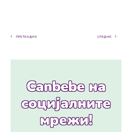
ПРЕТХОДНО
СЛЕДНО
Canbebe на
социјалните
мрежи!