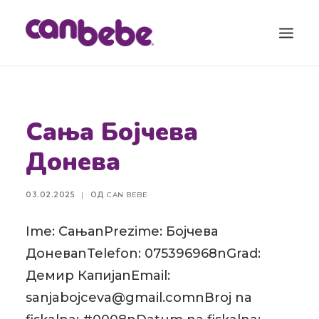
ПРОДУКТИ
Сања Бојчева
БЛОГ
Донева
КАЛЕНДАР ЗА БРЕМЕНОСТ
ТОРБА ЗА ВО БОЛНИЦА
03.02.2025
|
ОД
CAN BEBE
КОНТАКТ
Ime: СањаnPrezime: Бојчева
SEARCH
ДоневаnTelefon: 075396968nGrad:
Демир КапијаnEmail:
sanjabojceva@gmail.comnBroj na