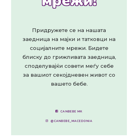
мрежи!
Придружете се на нашата
заедница на мајки и татковци на
социјалните мрежи. Бидете
блиску до грижливата заедница,
споделувајќи совети меѓу себе
за вашиот секојдневен живот со
вашето бебе.
CANBEBE МК
@CANBEBE_MACEDONIA