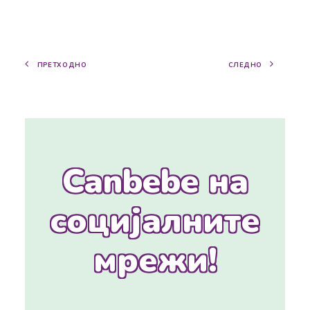
ПРЕТХОДНО
СЛЕДНО
Canbebe на
социјалните
мрежи!