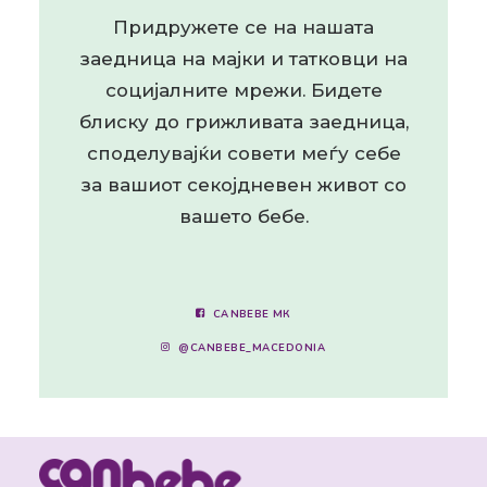
Придружете се на нашата
заедница на мајки и татковци на
социјалните мрежи. Бидете
блиску до грижливата заедница,
споделувајќи совети меѓу себе
за вашиот секојдневен живот со
вашето бебе.
CANBEBE МК
@CANBEBE_MACEDONIA