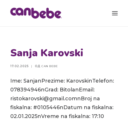
ПРОДУКТИ
Sanja Karovski
БЛОГ
КАЛЕНДАР ЗА БРЕМЕНОСТ
17.02.2025
|
ОД
CAN BEBE
ТОРБА ЗА ВО БОЛНИЦА
Ime: SanjanPrezime: KarovskinTelefon:
КОНТАКТ
078394946nGrad: BitolanEmail:
SEARCH
ristokarovski@gmail.comnBroj na
fiskalna: #0105446nDatum na fiskalna:
02.01.2025nVreme na fiskalna: 17:10