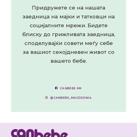
Придружете се на нашата
заедница на мајки и татковци на
социјалните мрежи. Бидете
блиску до грижливата заедница,
споделувајќи совети меѓу себе
за вашиот секојдневен живот со
вашето бебе.
CANBEBE МК
@CANBEBE_MACEDONIA