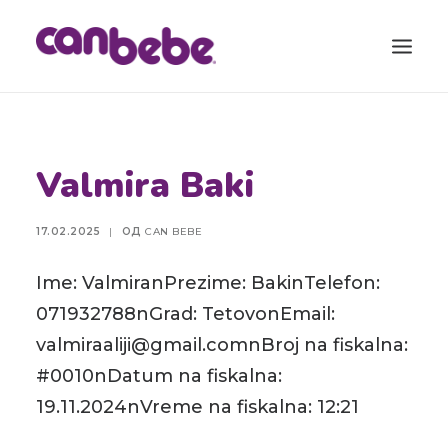
ПРОДУКТИ
Valmira Baki
БЛОГ
КАЛЕНДАР ЗА БРЕМЕНОСТ
17.02.2025
|
ОД
CAN BEBE
ТОРБА ЗА ВО БОЛНИЦА
Ime: ValmiranPrezime: BakinTelefon:
КОНТАКТ
071932788nGrad: TetovonEmail:
SEARCH
valmiraaliji@gmail.comnBroj na fiskalna:
#0010nDatum na fiskalna:
19.11.2024nVreme na fiskalna: 12:21