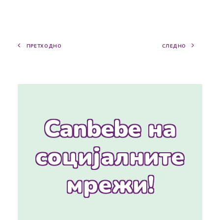
ПРЕТХОДНО
СЛЕДНО
Canbebe на
социјалните
мрежи!