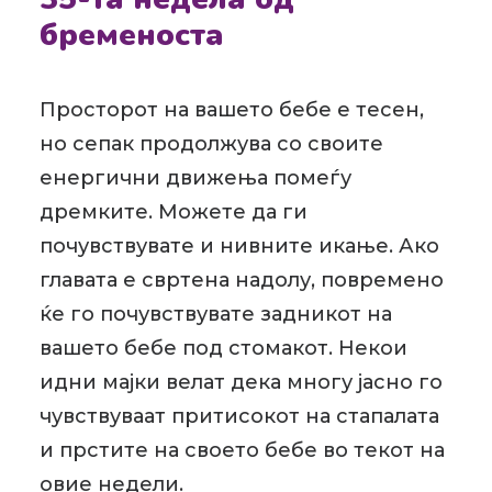
бременоста
Просторот на вашето бебе е тесен,
но сепак продолжува со своите
енергични движења помеѓу
дремките. Можете да ги
почувствувате и нивните икање. Ако
главата е свртена надолу, повремено
ќе го почувствувате задникот на
вашето бебе под стомакот. Некои
идни мајки велат дека многу јасно го
чувствуваат притисокот на стапалата
и прстите на своето бебе во текот на
овие недели.