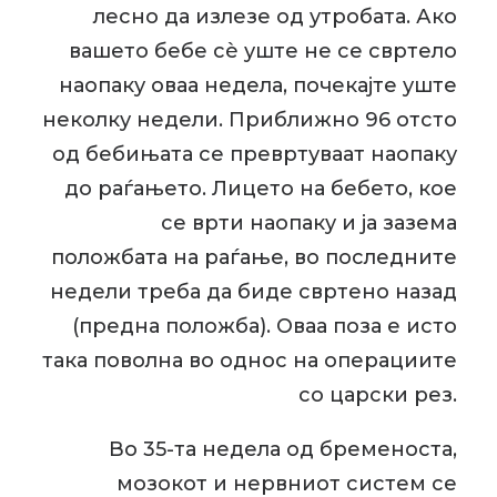
лесно да излезе од утробата. Ако
вашето бебе сè уште не се свртело
наопаку оваа недела, почекајте уште
неколку недели. Приближно 96 отсто
од бебињата се превртуваат наопаку
до раѓањето. Лицето на бебето, кое
се врти наопаку и ја зазема
положбата на раѓање, во последните
недели треба да биде свртено назад
(предна положба). Оваа поза е исто
така поволна во однос на операциите
со царски рез.
Во 35-та недела од бременоста,
мозокот и нервниот систем се