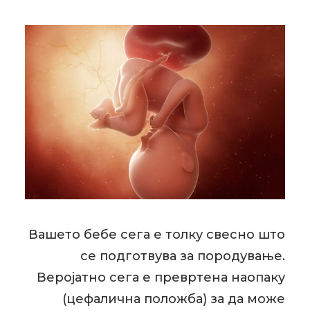
Вашето бебе сега е толку свесно што
се подготвува за породување.
Веројатно сега е превртена наопаку
(цефалична положба) за да може