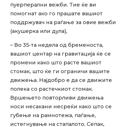
пуерперални вежби. Тие ќе ви
помогнат ако го прашате вашиот
поддржувач на раѓање за овие вежби
(акушерка или дула),
– Во 35-та недела од бременоста,
вашиот центар на гравитација ќе се
промени како што расте вашиот
стомак, што ќе ги ограничи вашите
движења. Најдобро е да се движите
полека со растечкиот стомак.
Вршењето повторливи движења
носи несакани несреќи како што се
губење на рамнотежа, паѓање,
истегнување на стапалото. Сепак,