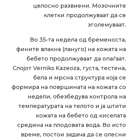
целосно развиени. Мозочните
клетки продолжуваат да се
зголемуваат.
Во 35-та недела од бременоста,
фините влакна (лануго) на кожата на
бебето продолжуваат да опаѓаат.
Слојот Verniks Kazeoza, густа, тестена,
бела и мрсна структура која се
формира на површината на кожата со
недели, обезбедува контрола на
температурата на телото и ја штити
кожата на бебето од киселата
средина на плодовата вода. Во исто
време, постои задача да се олесни