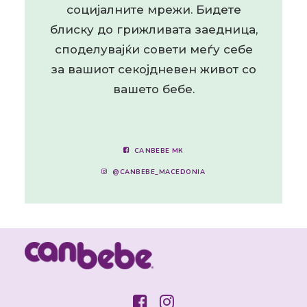
социјалните мрежи. Бидете
блиску до грижливата заедница,
споделувајќи совети меѓу себе
за вашиот секојдневен живот со
вашето бебе.
CANBEBE МК
@CANBEBE_MACEDONIA