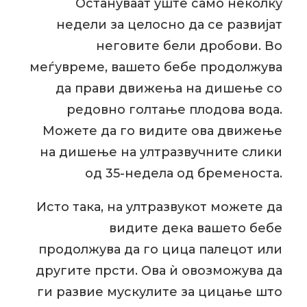
Остануваат уште само неколку
недели за целосно да се развијат
неговите бели дробови. Во
меѓувреме, вашето бебе продолжува
да прави движења на дишење со
редовно голтање плодова вода.
Можете да го видите ова движење
на дишење на ултразвучните слики
од 35-недела од бременоста.
Исто така, на ултразвукот можете да
видите дека вашето бебе
продолжува да го цица палецот или
другите прсти. Ова ѝ овозможува да
ги развие мускулите за цицање што