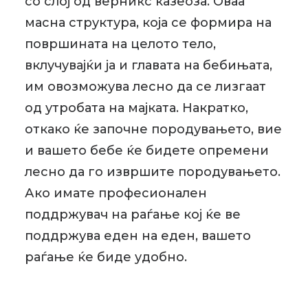
со слој од верникс казеоза. Оваа
масна структура, која се формира на
површината на целото тело,
вклучувајќи ја и главата на бебињата,
им овозможува лесно да се лизгаат
од утробата на мајката. Накратко,
откако ќе започне породувањето, вие
и вашето бебе ќе бидете опремени
лесно да го извршите породувањето.
Ако имате професионален
поддржувач на раѓање кој ќе ве
поддржува еден на еден, вашето
раѓање ќе биде удобно.