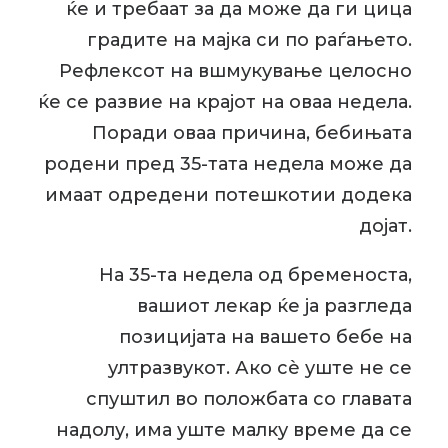
ќе и требаат за да може да ги цица
градите на мајка си по раѓањето.
Рефлексот на вшмукување целосно
ќе се развие на крајот на оваа недела.
Поради оваа причина, бебињата
родени пред 35-тата недела може да
имаат одредени потешкотии додека
дојат.
На 35-та недела од бременоста,
вашиот лекар ќе ја разгледа
позицијата на вашето бебе на
ултразвукот. Ако сè уште не се
спуштил во положбата со главата
надолу, има уште малку време да се