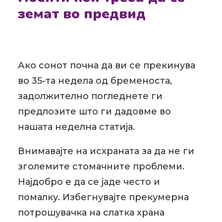
земат во предвид
Ако сонот почна да ви се прекинува
во 35-та недела од бременоста,
задолжително погледнете ги
предлозите што ги дадовме во
нашата неделна статија.
Внимавајте на исхраната за да не ги
зголемите стомачните проблеми.
Најдобро е да се јаде често и
помалку. Избегнувајте прекумерна
потрошувачка на слатка храна