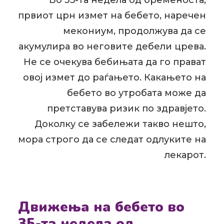
Во 35-та недела од бременоста,
првиот црн измет на бебето, наречен
мекониум, продолжува да се
акумулира во неговите дебели црева.
Не се очекува бебињата да го прават
овој измет до раѓањето. Какањето на
бебето во утробата може да
претставува ризик по здравјето.
Доколку се забележи такво нешто,
мора строго да се следат одлуките на
лекарот.
Движења на бебето во
35-та недела од