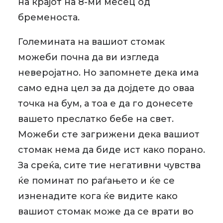
на крајот на 8-ми месец од
бременоста.
Големината на вашиот стомак
можеби почна да ви изгледа
неверојатно. Но запомнете дека има
само една цел за да дојдете до оваа
точка на бум, а тоа е да го донесете
вашето преслатко бебе на свет.
Можеби сте загрижени дека вашиот
стомак нема да биде ист како порано.
За среќа, сите тие негативни чувства
ќе поминат по раѓањето и ќе се
изненадите кога ќе видите како
вашиот стомак може да се врати во