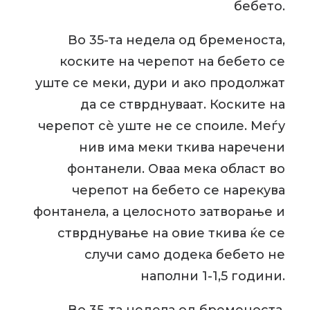
бебето.
Во 35-та недела од бременоста,
коските на черепот на бебето се
уште се меки, дури и ако продолжат
да се стврднуваат. Коските на
черепот сè уште не се споиле. Меѓу
нив има меки ткива наречени
фонтанели. Оваа мека област во
черепот на бебето се нарекува
фонтанела, а целосното затворање и
стврднување на овие ткива ќе се
случи само додека бебето не
наполни 1-1,5 години.