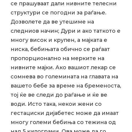
се прашуваат дали нивните телесни
структури се погодни за раѓање.
Дозволете да ве утешиме на
следниов начин; Дури и ако таткото е
многу висок и крупен, а мајката е
ниска, бебињата обично се раѓаат
пропорционално на мерките на
нивните мајки. Ако вашиот лекар се
сомнева во големината на главата на
вашето бебе за време на бременоста,
тој ќе ве следи до раѓање и ќе ве
води. Исто така, некои жени со
гестациски дијабетес може да имаат
многу големи бебиња со тежина од
над 5 килограми. Ова може да го