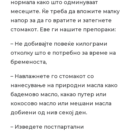
нормала како што одминуваат
месеците. Ќе треба да вложите малку
напор за да го вратите и затегнете
стомакот. Еве ги нашите препораки:
– Не добивајте повеќе килограми
отколку што е потребно за време на
бременоста,
– Навлажнете го стомакот со
нанесување на природни масла како
бадемово масло, какао путер или
кокосово масло или мешани масла
добиени од нив секој ден.
– Изведете постпартални