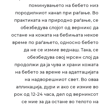
поминувањето на бебето низ
породилниот канал при раѓање. Во
практиката на природно раѓање, се
обезбедува слојот од верникс да
остане на кожата на бебињата некое
време по раѓањето, односно бебето
да не се измие веднаш. Така, се
обезбедува овој мрсен слој да
продолжи да ја чува и храни кожата
на бебето за време на адаптацијата
на надворешниот свет. Во оваа
апликација, дури и ако се измие во
рок од 12-24 часа, дел од верниксот
се мие за да остане во телото на