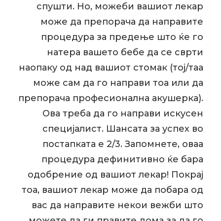
спушти. Но, можеби вашиот лекар
може да препорача да направите
процедура за предење што ќе го
натера вашето бебе да се сврти
наопаку од над вашиот стомак (тој/таа
може сам да го направи тоа или да
препорача професионална акушерка).
Ова треба да го направи искусен
специјалист. Шансата за успех во
постапката е 2/3. Запомнете, оваа
процедура дефинитивно ќе бара
одобрение од вашиот лекар! Покрај
тоа, вашиот лекар може да побара од
вас да направите некои вежби што
можете да ги правите дома за да го