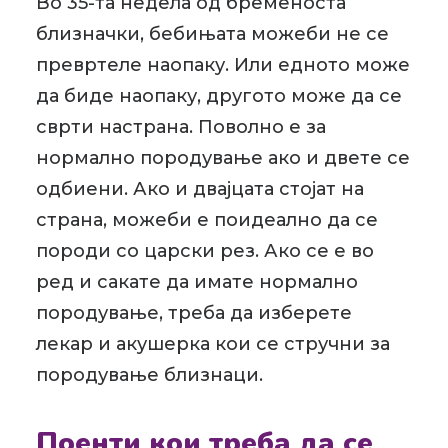
Во 35-та недела од бременоста
близначки, бебињата можеби не се
превртеле наопаку. Или едното може
да биде наопаку, другото може да се
сврти настрана. Поволно е за
нормално породување ако и двете се
одбиени. Ако и двајцата стојат на
страна, можеби е поидеално да се
породи со царски рез. Ако се е во
ред и сакате да имате нормално
породување, треба да изберете
лекар и акушерка кои се стручни за
породување близнаци.
Поенти кои треба да се