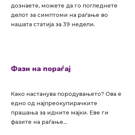
дознаете, можете да го погледнете
делот за симптоми на раѓање во
нашата статија за 39 недели.
Фази на пораѓај
Како настанува породувањето? Ова е
едно од најпреокупирачките
прашања за идните мајки. Еве ги
фазите на раѓање…