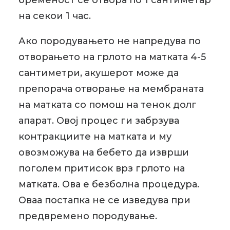
бременост се отвора по 1 сантиметар
на секои 1 час.
Ако породувањето не напредува по
отворањето на грлото на матката 4-5
сантиметри, акушерот може да
препорача отворање на мембраната
на матката со помош на тенок долг
апарат. Овој процес ги забрзува
контракциите на матката и му
овозможува на бебето да изврши
поголем притисок врз грлото на
матката. Ова е безболна процедура.
Оваа постапка не се изведува при
предвремено породување.