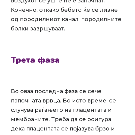
воздухот се уште не е започнат.
Конечно, откако бебето ќе се лизне
од породилниот канал, породилните
болки завршуваат.
Трета фаза
Во оваа последна фаза се сече
папочната врвца. Во исто време, се
случува раѓањето на плацентата и
мембраните. Треба да се осигура
дека плацентата се појавува брзо и