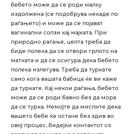
бебето може да се роди малку
издолжена (се подобрува некаде по
раѓањето) и може да се појават
вагинални солзи кај мајката. При
природно раѓање, целта треба да
биде полека да се отвори грлото на
матката и да се осигура дека бебето
полека излегува. Треба да туркате
само кога вашата бабица ќе ви каже
да туркате. Кај некои раѓања, бебето
може да се роди бавно без да мора
да се турка. Немојте да мислите дека
вашето бебе ќе остане без здив во
овој процес, бидејќи контактот со