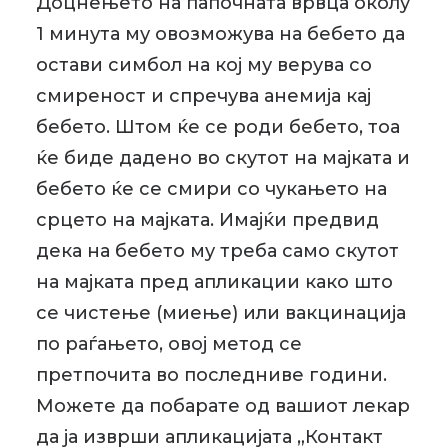
Доцнењето на папочната врвца околу
1 минута му овозможува на бебето да
остави симбол на кој му верува со
смиреност и спречува анемија кај
бебето. Штом ќе се роди бебето, тоа
ќе биде дадено во скутот на мајката и
бебето ќе се смири со чукањето на
срцето на мајката. Имајќи предвид
дека на бебето му треба само скутот
на мајката пред апликации како што
се чистење (миење) или вакцинација
по раѓањето, овој метод се
претпочита во последниве години.
Можете да побарате од вашиот лекар
да ја изврши апликацијата „Контакт