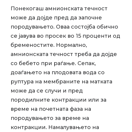
Понекогаш амнионската течност
може да дојде пред да започне
породувањето. Оваа состојба обично
се јавува во просек во 15 проценти од
бременостите. Нормално,
амнионската течност треба да дојде
со бебето при раѓање. Сепак,
доаѓањето на плодовата вода со
руптура на мембраните на матката
може да се случи и пред
породилните контракции или за
време на почетната фаза на
породувањето за време на
контракции. Намалувањето на