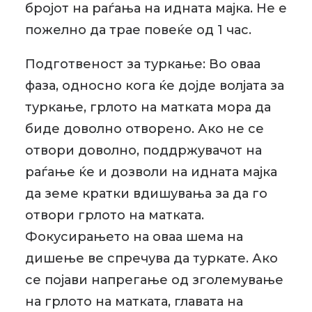
бројот на раѓања на идната мајка. Не е
пожелно да трае повеќе од 1 час.
Подготвеност за туркање: Во оваа
фаза, односно кога ќе дојде волјата за
туркање, грлото на матката мора да
биде доволно отворено. Ако не се
отвори доволно, поддржувачот на
раѓање ќе и дозволи на идната мајка
да земе кратки вдишувања за да го
отвори грлото на матката.
Фокусирањето на оваа шема на
дишење ве спречува да туркате. Ако
се појави напрегање од зголемување
на грлото на матката, главата на