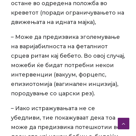
остане во одредена положба во
креветот (поради ограничувањето на
движењата на идната мајка),
– Може да предизвика зголемување
на варијабилноста на феталниот
срцев ритам кај бебето. Во овој случај,
можеби ќе бидат потребни некои
интервенции (вакуум, форцепс,
епизиотомија (вагинален инцизија),
породување со царски рез).
– Иако истражувањата не се
убедливи, тие покажуваат дека тоа
може да предизвика потешкотии во