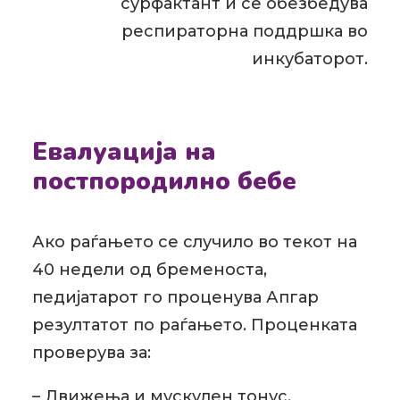
сурфактант и се обезбедува
респираторна поддршка во
инкубаторот.
Евалуација на
постпородилно бебе
Ако раѓањето се случило во текот на
40 недели од бременоста,
педијатарот го проценува Апгар
резултатот по раѓањето. Проценката
проверува за:
– Движења и мускулен тонус,