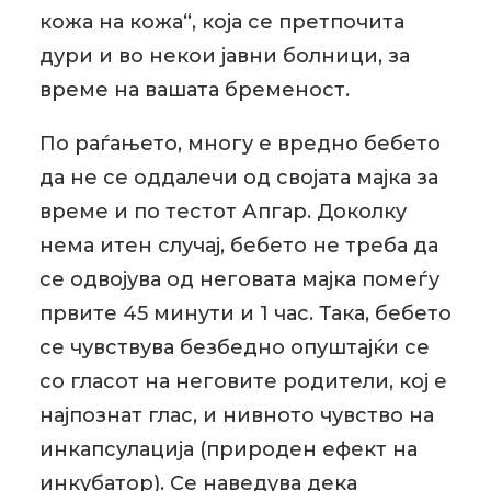
кожа на кожа“, која се претпочита
дури и во некои јавни болници, за
време на вашата бременост.
По раѓањето, многу е вредно бебето
да не се оддалечи од својата мајка за
време и по тестот Апгар. Доколку
нема итен случај, бебето не треба да
се одвојува од неговата мајка помеѓу
првите 45 минути и 1 час. Така, бебето
се чувствува безбедно опуштајќи се
со гласот на неговите родители, кој е
најпознат глас, и нивното чувство на
инкапсулација (природен ефект на
инкубатор). Се наведува дека