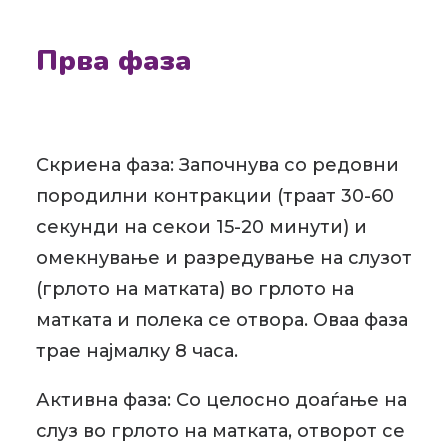
Прва фаза
Скриена фаза: Започнува со редовни
породилни контракции (траат 30-60
секунди на секои 15-20 минути) и
омекнување и разредување на слузот
(грлото на матката) во грлото на
матката и полека се отвора. Оваа фаза
трае најмалку 8 часа.
Активна фаза: Со целосно доаѓање на
слуз во грлото на матката, отворот се