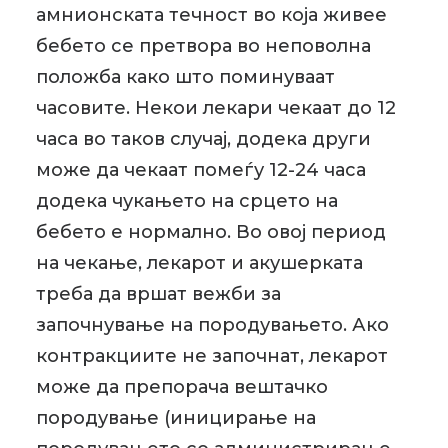
амнионската течност во која живее
бебето се претвора во неповолна
положба како што поминуваат
часовите. Некои лекари чекаат до 12
часа во таков случај, додека други
може да чекаат помеѓу 12-24 часа
додека чукањето на срцето на
бебето е нормално. Во овој период
на чекање, лекарот и акушерката
треба да вршат вежби за
започнување на породувањето. Ако
контракциите не започнат, лекарот
може да препорача вештачко
породување (иницирање на