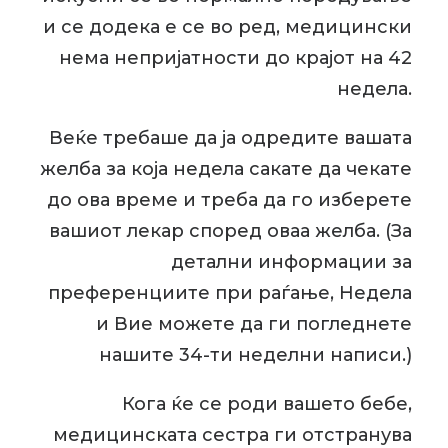
и се додека е се во ред, медицински
нема непријатности до крајот на 42
недела.
Веќе требаше да ја одредите вашата
желба за која недела сакате да чекате
до ова време и треба да го изберете
вашиот лекар според оваа желба. (За
детални информации за
преференциите при раѓање, Недела
и Вие можете да ги погледнете
нашите 34-ти неделни написи.)
Кога ќе се роди вашето бебе,
медицинската сестра ги отстранува