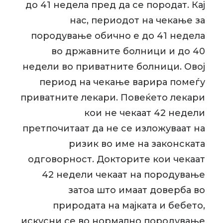
до 41 недела пред да се породат. Кај
нас, периодот на чекање за
породување обично е до 41 недела
во државните болници и до 40
недели во приватните болници. Овој
период на чекање варира помеѓу
приватните лекари. Повеќето лекари
кои не чекаат 42 недели
претпочитаат да не се изложуваат на
ризик во име на законската
одговорност. Докторите кои чекаат
42 недели чекаат на породување
затоа што имаат доверба во
природата на мајката и бебето,
искусни се во нормално породување