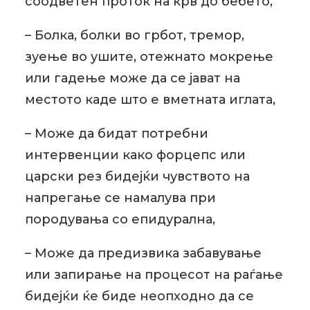
соодветен проток на крв до бебето,
– Болка, болки во грбот, тремор,
зуење во ушите, отежнато мокрење
или гадење може да се јават на
местото каде што е вметната иглата,
– Може да бидат потребни
интервенции како форцепс или
царски рез бидејќи чувството на
напрегање се намалува при
породувања со епидурална,
– Може да предизвика забавување
или запирање на процесот на раѓање
бидејќи ќе биде неопходно да се