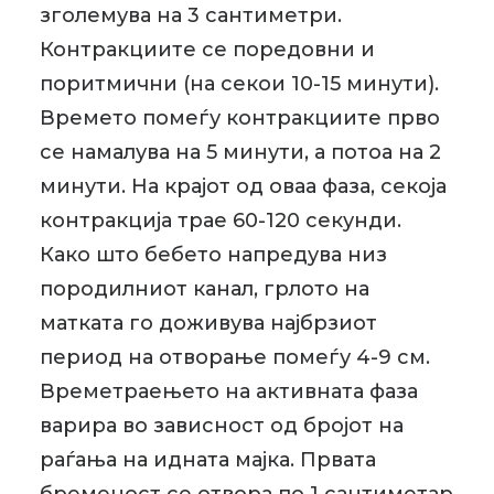
зголемува на 3 сантиметри.
Контракциите се поредовни и
поритмични (на секои 10-15 минути).
Времето помеѓу контракциите прво
се намалува на 5 минути, а потоа на 2
минути. На крајот од оваа фаза, секоја
контракција трае 60-120 секунди.
Како што бебето напредува низ
породилниот канал, грлото на
матката го доживува најбрзиот
период на отворање помеѓу 4-9 см.
Времетраењето на активната фаза
варира во зависност од бројот на
раѓања на идната мајка. Првата