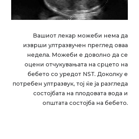
Вашиот лекар можеби нема да
изврши ултразвучен преглед оваа
недела. Можеби е доволно да се
оцени отчукувањата на срцето на
бебето со уредот NST. Доколку е
потребен ултразвук, тој ќе ја разгледа
состојбата на плодовата вода и
општата состојба на бебето.