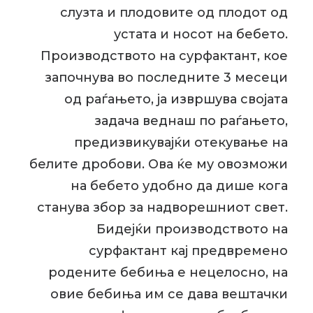
слузта и плодовите од плодот од
устата и носот на бебето.
Производството на сурфактант, кое
започнува во последните 3 месеци
од раѓањето, ја извршува својата
задача веднаш по раѓањето,
предизвикувајќи отекување на
белите дробови. Ова ќе му овозможи
на бебето удобно да дише кога
станува збор за надворешниот свет.
Бидејќи производството на
сурфактант кај предвремено
родените бебиња е нецелосно, на
овие бебиња им се дава вештачки