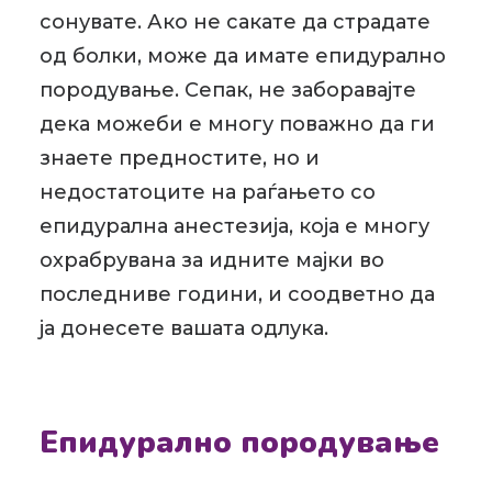
сонувате. Ако не сакате да страдате
од болки, може да имате епидурално
породување. Сепак, не заборавајте
дека можеби е многу поважно да ги
знаете предностите, но и
недостатоците на раѓањето со
епидурална анестезија, која е многу
охрабрувана за идните мајки во
последниве години, и соодветно да
ја донесете вашата одлука.
Епидурално породување