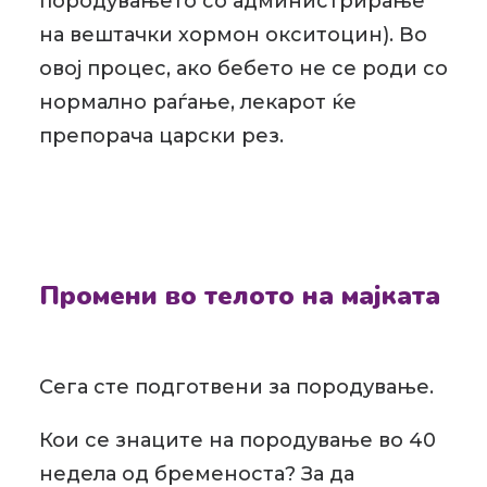
породувањето со администрирање
на вештачки хормон окситоцин). Во
овој процес, ако бебето не се роди со
нормално раѓање, лекарот ќе
препорача царски рез.
Промени во телото на мајката
Сега сте подготвени за породување.
Кои се знаците на породување во 40
недела од бременоста? За да