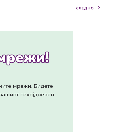
СЛЕДНО
 мрежи!
лните мрежи. Бидете
 вашиот секојдневен