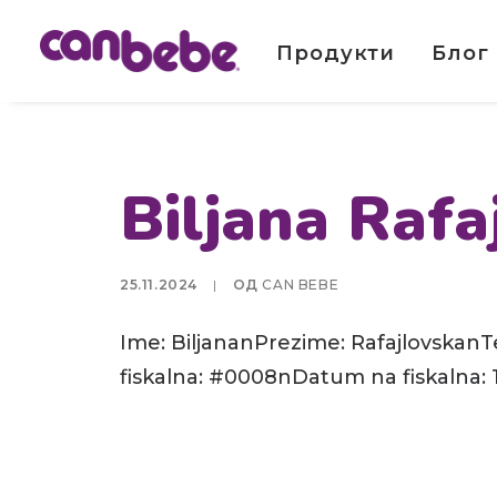
Продукти
Блог
Biljana Rafa
25.11.2024
|
ОД
CAN BEBE
Ime: BiljananPrezime: RafajlovskanT
fiskalna: #0008nDatum na fiskalna: 1