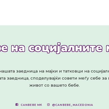
e на социјалните
ашата заедница на мајки и татковци на соција
та заедница, споделувајќи совети меѓу себе за
живот со вашето бебе.
CANBEBE МК
@CANBEBE_MACEDONIA