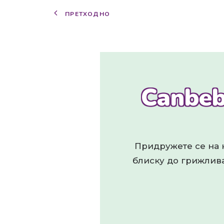
ПРЕТХОДНО
Canbeb
Придружете се на н
блиску до грижлива