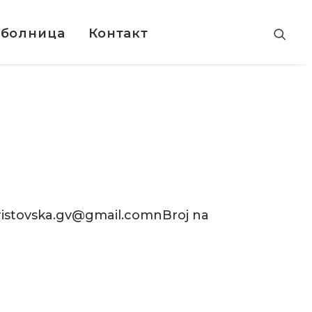
 болница
Контакт
aristovska.gv@gmail.comnBroj na