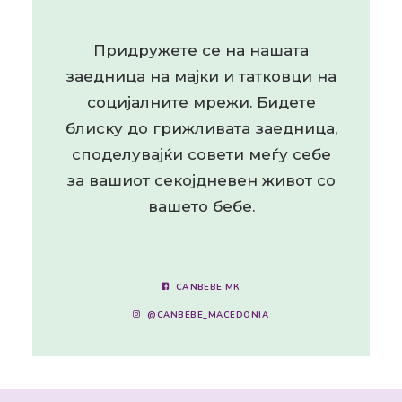
Придружете се на нашата
заедница на мајки и татковци на
социјалните мрежи. Бидете
блиску до грижливата заедница,
споделувајќи совети меѓу себе
за вашиот секојдневен живот со
вашето бебе.
CANBEBE МК
@CANBEBE_MACEDONIA