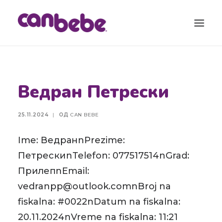
ПРОДУКТИ
Ведран Петрески
БЛОГ
КАЛЕНДАР ЗА БРЕМЕНОСТ
25.11.2024
|
ОД
CAN BEBE
ТОРБА ЗА ВО БОЛНИЦА
Ime: ВедранnPrezime:
КОНТАКТ
ПетрескиnTelefon: 077517514nGrad:
SEARCH
ПрилепnEmail:
vedranpp@outlook.comnBroj na
fiskalna: #0022nDatum na fiskalna:
20.11.2024nVreme na fiskalna: 11:21