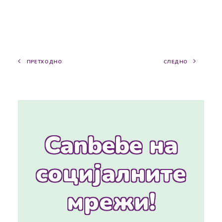
ПРЕТХОДНО
СЛЕДНО
Canbebe на
социјалните
мрежи!