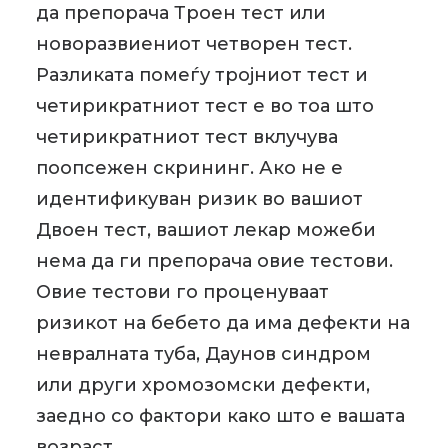
да препорача Троен тест или
новоразвиениот четворен тест.
Разликата помеѓу тројниот тест и
четирикратниот тест е во тоа што
четирикратниот тест вклучува
поопсежен скрининг. Ако не е
идентификуван ризик во вашиот
Двоен тест, вашиот лекар можеби
нема да ги препорача овие тестови.
Овие тестови го проценуваат
ризикот на бебето да има дефекти на
невралната туба, Даунов синдром
или други хромозомски дефекти,
заедно со фактори како што е вашата
возраст.