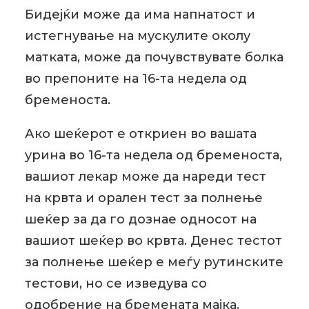
Бидејќи може да има напнатост и
истегнување на мускулите околу
матката, може да почувствувате болка
во препоните на 16-та недела од
бременоста.
Ако шеќерот е откриен во вашата
урина во 16-та недела од бременоста,
вашиот лекар може да нареди тест
на крвта и орален тест за полнење
шеќер за да го дознае односот на
вашиот шеќер во крвта. Денес тестот
за полнење шеќер е меѓу рутинските
тестови, но се изведува со
одобрение на бремената мајка.