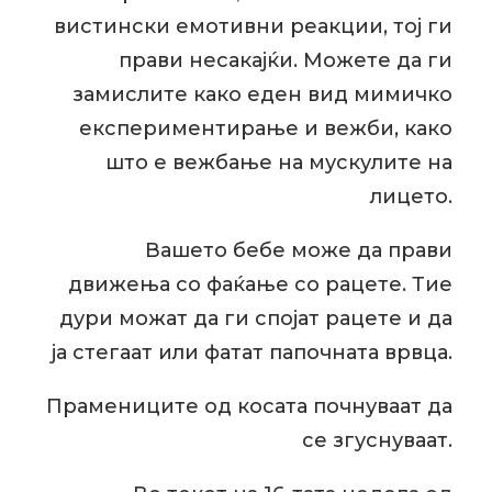
вистински емотивни реакции, тој ги
прави несакајќи. Можете да ги
замислите како еден вид мимичко
експериментирање и вежби, како
што е вежбање на мускулите на
лицето.
Вашето бебе може да прави
движења со фаќање со рацете. Тие
дури можат да ги спојат рацете и да
ја стегаат или фатат папочната врвца.
Прамениците од косата почнуваат да
се згуснуваат.