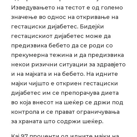
Изведувањето на тестот е од големо
значење во однос на откривање на
гестациски дијабетес. Бидејќи
гестацискиот дијабетес може да
предизвика бебето да се роди со
прекумерна тежина и да предизвика
некои ризични ситуации за здравјето
и на мајката и на бебето. На идните
мајки чијшто е откриен гестациски
дијабетес им се препорачува диета
во која внесот на шеќер се држи под
контрола и се прават ограничувања
за храната што содржи шеќер.
Кај 97 проценти од идните мајки на