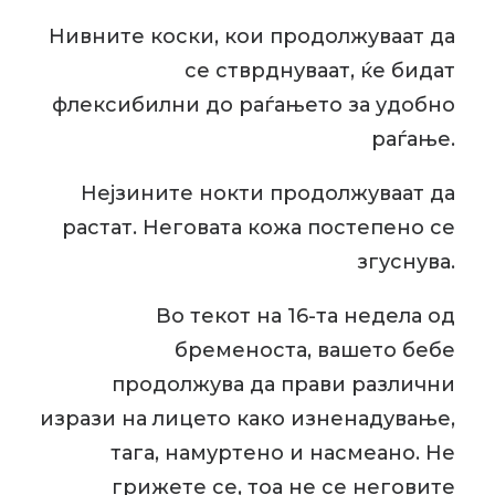
Нивните коски, кои продолжуваат да
се стврднуваат, ќе бидат
флексибилни до раѓањето за удобно
раѓање.
Нејзините нокти продолжуваат да
растат. Неговата кожа постепено се
згуснува.
Во текот на 16-та недела од
бременоста, вашето бебе
продолжува да прави различни
изрази на лицето како изненадување,
тага, намуртено и насмеано. Не
грижете се, тоа не се неговите