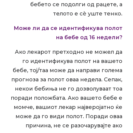
бебето се подолги од рацете, а
телото е сè уште тенко.
Може ли да се идентификува полот
на бебе од 16 недели?
Ако лекарот претходно не можел да
го идентификува полот на вашето
бебе, тој/таа може да направи голема
прогноза за полот оваа недела. Сепак,
некои бебиња не го дозволуваат тоа
поради положбата. Ако вашето бебе е
момче, вашиот лекар најверојатно ќе
може да го види полот. Поради оваа
причина, не се разочарувајте ако