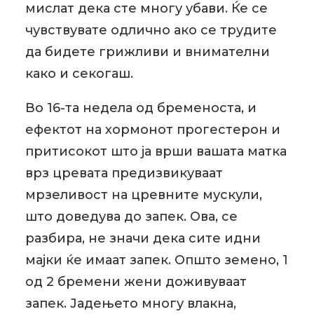
мислат дека сте многу убави. Ќе се
чувствувате одлично ако се трудите
да бидете грижливи и внимателни
како и секогаш.
Во 16-та недела од бременоста, и
ефектот на хормонот прогестерон и
притисокот што ја врши вашата матка
врз цревата предизвикуваат
мрзеливост на цревните мускули,
што доведува до запек. Ова, се
разбира, не значи дека сите идни
мајки ќе имаат запек. Општо земено, 1
од 2 бремени жени доживуваат
запек. Јадењето многу влакна,