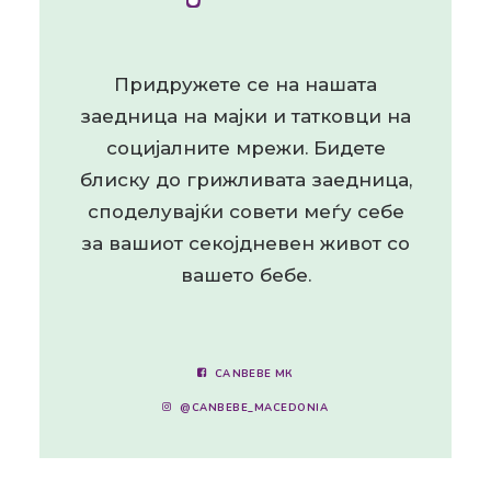
Придружете се на нашата
заедница на мајки и татковци на
социјалните мрежи. Бидете
блиску до грижливата заедница,
споделувајќи совети меѓу себе
за вашиот секојдневен живот со
вашето бебе.
CANBEBE МК
@CANBEBE_MACEDONIA