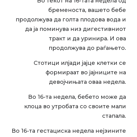
Во текот на 16-тата недела од
бременоста, вашето бебе
продолжува да голта плодова вода и
да ја поминува низ дигестивниот
тракт и да уринира. И ова
продолжува до раѓањето.
Стотици илјади јајце клетки се
формираат во јајниците на
девојчињата оваа недела.
Во 16-та недела, бебето може да
клоца во утробата со своите мали
стапала.
Во 16-та гестациска недела нејзините