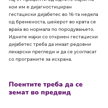
кои им е дијагностициран
гестациски дијабетес во 16-та недела
од бременоста, шеќерот во крвта се
враќа во нормала по породувањето.
Идните мајки со откриен гестациски
дијабетес треба да имаат редовни
лекарски прегледи и да се усогласат
со програмите за исхрана.
Поентите треба да се
земат во предвид