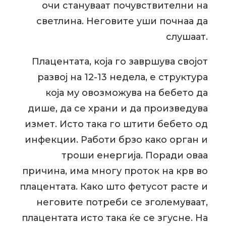
очи стануваат почувствителни на
светлина. Неговите уши почнаа да
слушаат.
Плацентата, која го завршува својот
развој на 12-13 недела, е структура
која му овозможува на бебето да
дише, да се храни и да произведува
измет. Исто така го штити бебето од
инфекции. Работи брзо како орган и
троши енергија. Поради оваа
причина, има многу проток на крв во
плацентата. Како што фетусот расте и
неговите потреби се зголемуваат,
плацентата исто така ќе се згусне. На