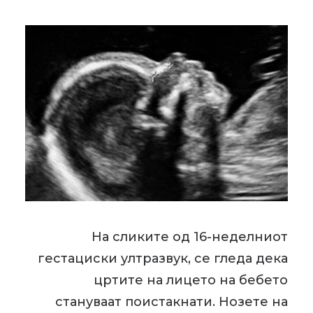
На сликите од 16-неделниот
гестациски ултразвук, се гледа дека
цртите на лицето на бебето
стануваат поистакнати. Нозете на