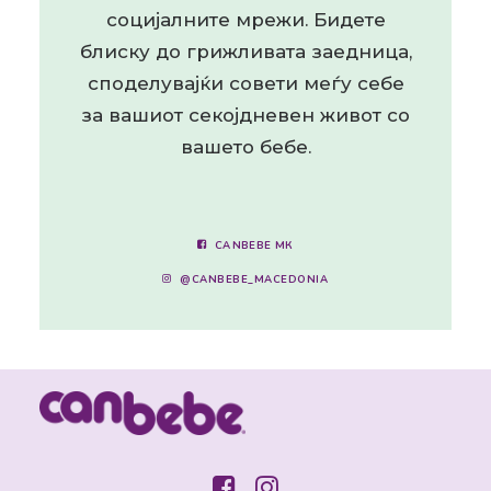
социјалните мрежи. Бидете
блиску до грижливата заедница,
споделувајќи совети меѓу себе
за вашиот секојдневен живот со
вашето бебе.
CANBEBE МК
@CANBEBE_MACEDONIA