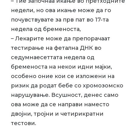
– Тие започнаа икање во претходните
недели, но ова икање може да го
почувствувате за прв пат во 17-та
недела од бременоста,
– Лекарите може да препорачаат
тестирање на фетална ДНК во
седумнаесеттата недела од
бременоста на некои идни мајки,
особено оние кои се изложени на
ризик да родат бебе со хромозомско
нарушување. Всушност, денес само
ова може да се направи наместо
двојни, тројни и четирикратни
тестови.