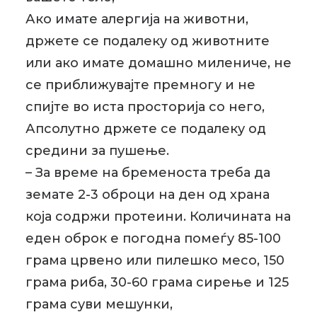
Ако имате алергија на животни,
држете се подалеку од животните
или ако имате домашно милениче, не
се приближувајте премногу и не
спијте во иста просторија со него,
Апсолутно држете се подалеку од
средини за пушење.
– За време на бременоста треба да
земате 2-3 оброци на ден од храна
која содржи протеини. Количината на
еден оброк е погодна помеѓу 85-100
грама црвено или пилешко месо, 150
грама риба, 30-60 грама сирење и 125
грама суви мешунки,