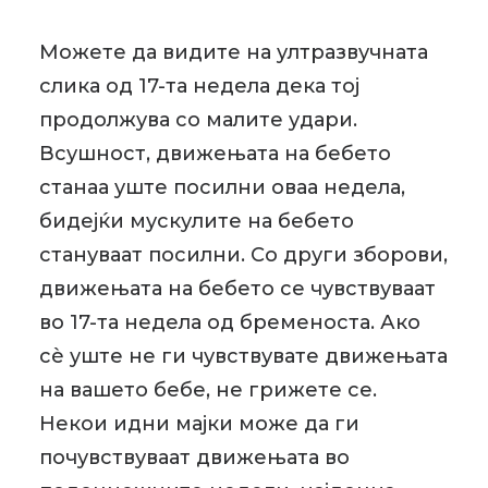
Можете да видите на ултразвучната
слика од 17-та недела дека тој
продолжува со малите удари.
Всушност, движењата на бебето
станаа уште посилни оваа недела,
бидејќи мускулите на бебето
стануваат посилни. Со други зборови,
движењата на бебето се чувствуваат
во 17-та недела од бременоста. Ако
сè уште не ги чувствувате движењата
на вашето бебе, не грижете се.
Некои идни мајки може да ги
почувствуваат движењата во