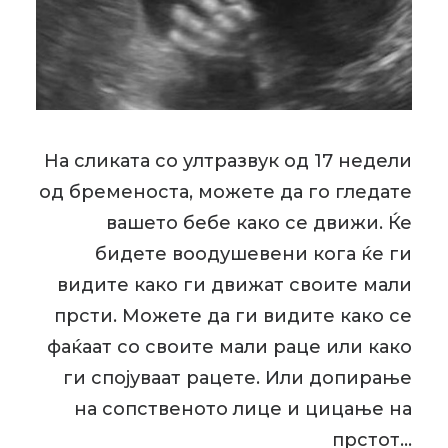
На сликата со ултразвук од 17 недели
од бременоста, можете да го гледате
вашето бебе како се движи. Ќе
бидете воодушевени кога ќе ги
видите како ги движат своите мали
прсти. Можете да ги видите како се
фаќаат со своите мали раце или како
ги спојуваат рацете. Или допирање
на сопственото лице и цицање на
прстот…