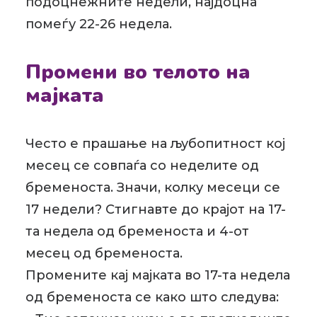
подоцнежните недели, најдоцна
помеѓу 22-26 недела.
Промени во телото на
мајката
Често е прашање на љубопитност кој
месец се совпаѓа со неделите од
бременоста. Значи, колку месеци се
17 недели? Стигнавте до крајот на 17-
та недела од бременоста и 4-от
месец од бременоста.
Промените кај мајката во 17-та недела
од бременоста се како што следува: