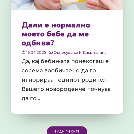
Дали е нормално
моето бебе да ме
одбива?
16.04.2025
Однесување И Дисциплина
Да, кај бебињата понекогаш е
сосема вообичаено да го
игнорираат едниот родител.
Вашето новороденче почнува
да го…
ВИДИ ГИ СИТЕ