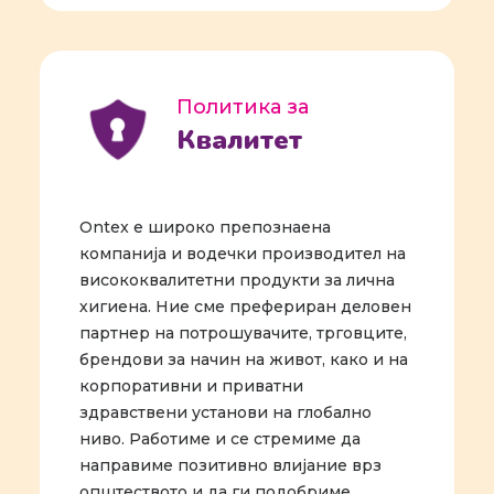
Политика за
Квалитет
Ontex е широко препознаена
компанија и водечки производител на
висококвалитетни продукти за лична
хигиена. Ние сме префериран деловен
партнер на потрошувачите, трговците,
брендови за начин на живот, како и на
корпоративни и приватни
здравствени установи на глобално
ниво. Работиме и се стремиме да
направиме позитивно влијание врз
општеството и да ги подобриме