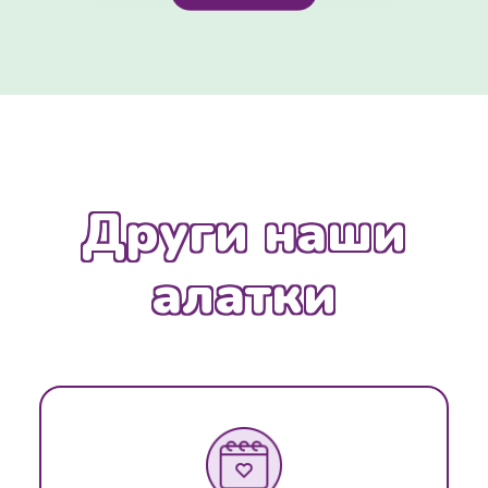
Други наши
алатки