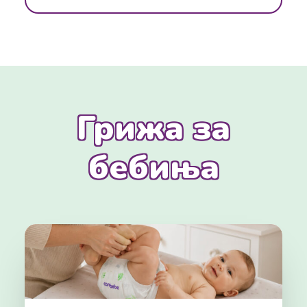
Грижа за
бебиња