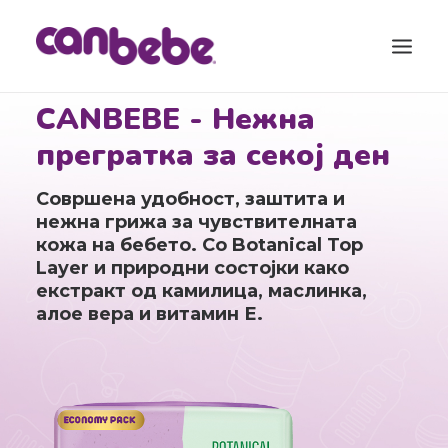
CANBEBE - Нежна
ПРОДУКТИ
прегратка за секој ден
БЛОГ
Совршена удобност, заштита и
КАЛЕНДАР ЗА БРЕМЕНОСТ
нежна грижа за чувствителната
кожа на бебето. Со Botanical Top
ТОРБА ЗА ВО БОЛНИЦА
Layer и природни состојки како
екстракт од камилица, маслинка,
КОНТАКТ
алое вера и витамин Е.
SEARCH